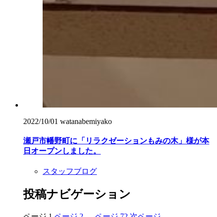
2022/10/01
watanabemiyako
瀬戸市幡野町に「リラクゼーションもみの木」様が本
日オープンしました。
スタッフブログ
投稿ナビゲーション
ページ
1
ページ
2
…
ページ
72
次ページ