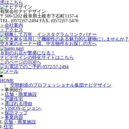
有限会社ナビデザイン
〒509-5202 岐阜県土岐市下石町1157-4
TEL. (0572)57-2494
FAX. (0572)57-5476
＞会社案内
＞アクセス
空き家のオーナー様、中古物件をお探しの方へ
８割のお店が繁盛になる！
ナビデザインの特化サイトはこちら
このページのTOPへ
■
HOME
|
空間創造のプロフェッショナル集団ナビデザイン
＞
事例紹介
＞
店舗・商業施設
＞
戸建住宅
＞
選ばれる理由
＞
VISION-ビジョン-
＞
探訪マップ
＞
事業内容
L
店舗・商業施設
L
住宅