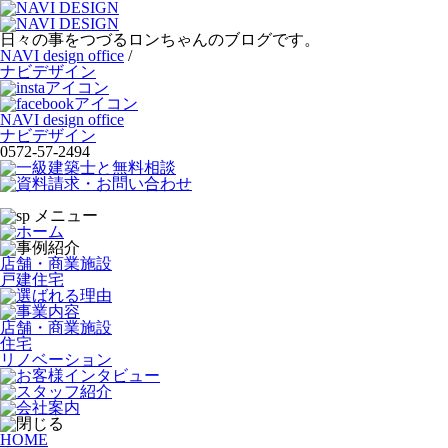
日々の事をつづるロンちゃんのブログです。
NAVI design office
/
ナビデザイン
NAVI design office
ナビデザイン
0572-57-2494
店舗・商業施設
戸建住宅
店舗・商業施設
住宅
リノベーション
HOME