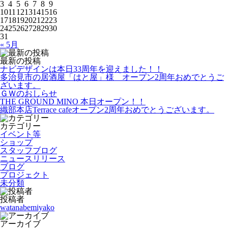
3
4
5
6
7
8
9
10
11
12
13
14
15
16
17
18
19
20
21
22
23
24
25
26
27
28
29
30
31
« 5月
最新の投稿
ナビデザインは本日33周年を迎えました！！
多治見市の居酒屋「はと屋」様 オープン2周年おめでとうご
ざいます。
ＧＷのおしらせ
THE GROUND MINO 本日オープン！！
織部本店Terrace cafeオープン2周年おめでとうございます。
カテゴリー
イベント等
ショップ
スタッフブログ
ニュースリリース
ブログ
プロジェクト
未分類
投稿者
watanabemiyako
アーカイブ