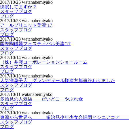
2017/10/25
watanabemiyako
快眠してますか？
スタッフブログ
ブログ
2017/10/23
watanabemiyako
アールブリュット美濃’17
スタッフブログ
ブログ
2017/10/23
watanabemiyako
国際陶磁器フェスティバル美濃’17
スタッフブログ
ブログ
2017/10/14
watanabemiyako
（株）井澤コーポレーションショールーム
スタッフブログ
ブログ
2017/10/13
watanabemiyako
人気洋菓子店 グランディール様建方無事終わりました
スタッフブログ
ブログ
2017/10/11
watanabemiyako
多治見の人気店 だいどこ やぶれ傘
スタッフブログ
ブログ
2017/10/10
watanabemiyako
東濃から世界へ 多治見少年少女合唱団とシニアコア
スタッフブログ
ブログ