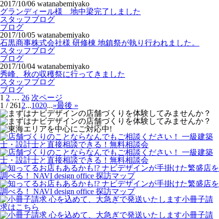
2017/10/06
watanabemiyako
グランディール様 地中梁完了しました
スタッフブログ
ブログ
2017/10/05
watanabemiyako
石黒商事株式会社様 研修棟 地鎮祭が執り行われました。
スタッフブログ
ブログ
2017/10/04
watanabemiyako
秀峰、秋の収穫祭に行ってきました
スタッフブログ
ブログ
投
ペ
ペ
ペ
1
2
…
26
次ページ
稿
ー
ー
ー
1 / 26
1
2
...
10
20
...
»
最後 »
ナ
ジ
ジ
ジ
ビ
ゲ
ー
シ
ョ
ン