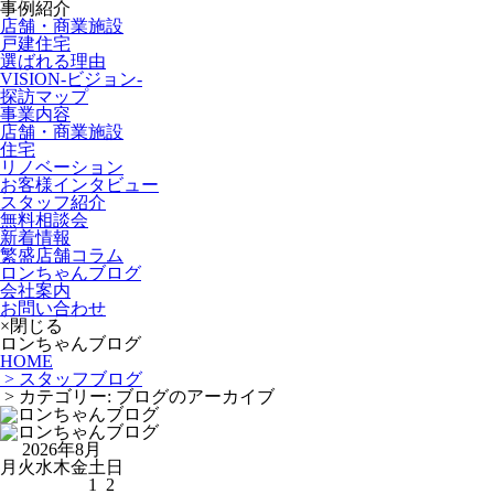
事例紹介
店舗・商業施設
戸建住宅
選ばれる理由
VISION-ビジョン-
探訪マップ
事業内容
店舗・商業施設
住宅
リノベーション
お客様インタビュー
スタッフ紹介
無料相談会
新着情報
繁盛店舗コラム
ロンちゃんブログ
会社案内
お問い合わせ
×閉じる
ロンちゃんブログ
HOME
> スタッフブログ
> カテゴリー:
ブログ
のアーカイブ
2026年8月
月
火
水
木
金
土
日
1
2