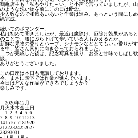
鶴亀店主も「私もやりた～い」と小声で言っていましたが、山
のような洗い物を前にこの日は断念。
少人数なので和気あいあいと作業は進み、あっという間にしめ
縄完成。
続いてのポマンダー。
私は初めて聞きましたが、最近は魔除け、厄除け効果があると
のことで、腰にぶら下げて歩いている人もみえるとか。
新鮮な果物の香りとハーブ、シナモンなどとてもいい香りがす
る中、皆さん真剣に向き合っておられました。
二つが完成した後は、記念写真を撮り、お茶と甘味でしばし歓
談。
ありがとうございました。
この口座は本日も開講しております。
今、まさに階下では作業が進んでいます。
今日はどんな作品ができるでしょうか？
楽しみです。
2020年12月
月
火
水
木
金
土
日
1
2
3
4
5
6
7
8
9
10
11
12
13
14
15
16
17
18
19
20
21
22
23
24
25
26
27
28
29
30
31
« 11月
1月 »