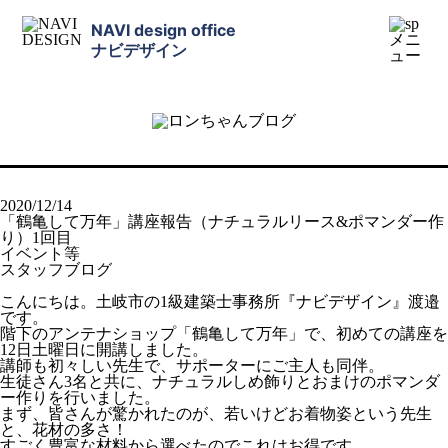
NAVI design office
ナビデザイン
2020/12/14
「鶴亀して万年」講座報告（ナチュラルリース&ポマンダー作
り）1回目
イベント等
スタッフブログ
こんにちは。土岐市の1級建築士事務所『ナビデザイン』渡邉
です。
階下のアンテナショップ「鶴亀して万年」で、初めての講座を
12日土曜日に開講しました。
講師も初々しい先生で、サポーターにご主人も同伴。
生徒さん3名と共に、ナチュラルしめ飾りとおまけのポマンダ
ー作りを行いました。
まず、皆さんが驚かれたのが、若いけどお着物姿という先生
と、花材の多さ！
すごく豊富な材料から選べたのでこれはお得です。