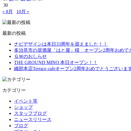
30
« 8月
10月 »
最新の投稿
ナビデザインは本日33周年を迎えました！！
多治見市の居酒屋「はと屋」様 オープン2周年おめで
ＧＷのおしらせ
THE GROUND MINO 本日オープン！！
織部本店Terrace cafeオープン2周年おめでとうございま
カテゴリー
イベント等
ショップ
スタッフブログ
ニュースリリース
ブログ