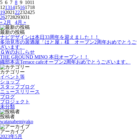
5
6
7
8
9
10
11
12
13
14
15
16
17
18
19
20
21
22
23
24
25
26
27
28
29
30
31
« 2月
4月 »
最新の投稿
ナビデザインは本日33周年を迎えました！！
多治見市の居酒屋「はと屋」様 オープン2周年おめでとうご
ざいます。
ＧＷのおしらせ
THE GROUND MINO 本日オープン！！
織部本店Terrace cafeオープン2周年おめでとうございます。
カテゴリー
イベント等
ショップ
スタッフブログ
ニュースリリース
ブログ
プロジェクト
未分類
投稿者
watanabemiyako
アーカイブ
2023年5月