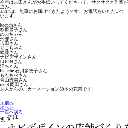
今年は吉田さんがお手伝いしてくださって、サクサクと作業が
進み、
3/8には、無事にお届けできたようです、お電話もいただいて
います。
keepchさん
杉原昌子さん
のぶちゃん
刑部さん
吉田さん
りこちゃん
武藤さん
ナビデザインさん
LOONさん
洋ちゃん
blanche 石川多恵子さん
ももちべさん
青山秀美さん
oka8 岡田さん
14人からの、カーネーション50本の花束です。
＜前へ
次へ＞
一覧へ戻る