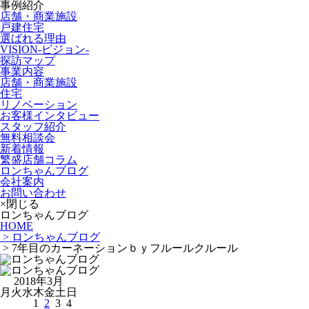
事例紹介
店舗・商業施設
戸建住宅
選ばれる理由
VISION-ビジョン-
探訪マップ
事業内容
店舗・商業施設
住宅
リノベーション
お客様インタビュー
スタッフ紹介
無料相談会
新着情報
繁盛店舗コラム
ロンちゃんブログ
会社案内
お問い合わせ
×閉じる
ロンちゃんブログ
HOME
> ロンちゃんブログ
> 7年目のカーネーションｂｙフルールクルール
2018年3月
月
火
水
木
金
土
日
1
2
3
4