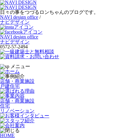
日々の事をつづるロンちゃんのブログです。
NAVI design office
/
ナビデザイン
NAVI design office
ナビデザイン
0572-57-2494
店舗・商業施設
戸建住宅
店舗・商業施設
住宅
リノベーション
HOME