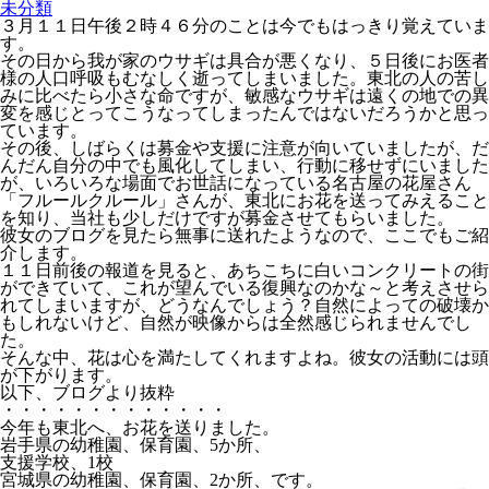
未分類
３月１１日午後２時４６分のことは今でもはっきり覚えていま
す。
その日から我が家のウサギは具合が悪くなり、５日後にお医者
様の人口呼吸もむなしく逝ってしまいました。東北の人の苦し
みに比べたら小さな命ですが、敏感なウサギは遠くの地での異
変を感じとってこうなってしまったんではないだろうかと思っ
ています。
その後、しばらくは募金や支援に注意が向いていましたが、だ
んだん自分の中でも風化してしまい、行動に移せずにいました
が、いろいろな場面でお世話になっている名古屋の花屋さん
「フルールクルール」さんが、東北にお花を送ってみえること
を知り、当社も少しだけですが募金させてもらいました。
彼女のブログを見たら無事に送れたようなので、ここでもご紹
介します。
１１日前後の報道を見ると、あちこちに白いコンクリートの街
ができていて、これが望んでいる復興なのかな～と考えさせら
れてしまいますが、どうなんでしょう？自然によっての破壊か
もしれないけど、自然が映像からは全然感じられませんでし
た。
そんな中、花は心を満たしてくれますよね。彼女の活動には頭
が下がります。
以下、ブログより抜粋
・・・・・・・・・・・・・
今年も東北へ、お花を送りました。
岩手県の幼稚園、保育園、5か所、
支援学校、1校
宮城県の幼稚園、保育園、2か所、です。