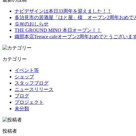
ナビデザインは本日33周年を迎えました！！
多治見市の居酒屋「はと屋」様 オープン2周年おめで
ＧＷのおしらせ
THE GROUND MINO 本日オープン！！
織部本店Terrace cafeオープン2周年おめでとうございま
カテゴリー
イベント等
ショップ
スタッフブログ
ニュースリリース
ブログ
プロジェクト
未分類
投稿者