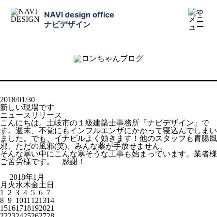
NAVI design office
ナビデザイン
2018/01/30
新しい現場です
ニュースリリース
こんにちは。土岐市の１級建築士事務所『ナビデザイン』で
す。週末、不覚にもインフルエンザにかかって寝込んでしまい
ました。でも、イナビルよく効きます！他のスタッフも胃腸風
邪、ただの風邪(笑)、みんな薬が手放せません。
そんな寒い中にこんな寒そうな工事も始まっています。業者様
ご苦労様です。 感謝！
2018年1月
月
火
水
木
金
土
日
1
2
3
4
5
6
7
8
9
10
11
12
13
14
15
16
17
18
19
20
21
22
23
24
25
26
27
28