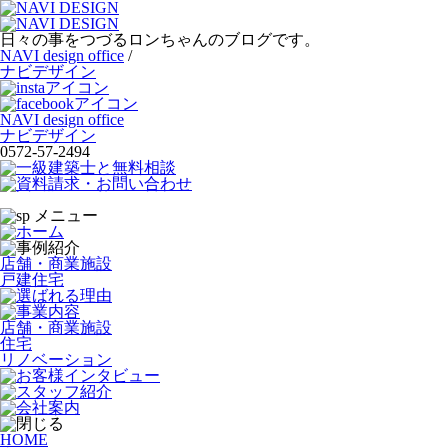
日々の事をつづるロンちゃんのブログです。
NAVI design office
/
ナビデザイン
NAVI design office
ナビデザイン
0572-57-2494
店舗・商業施設
戸建住宅
店舗・商業施設
住宅
リノベーション
HOME