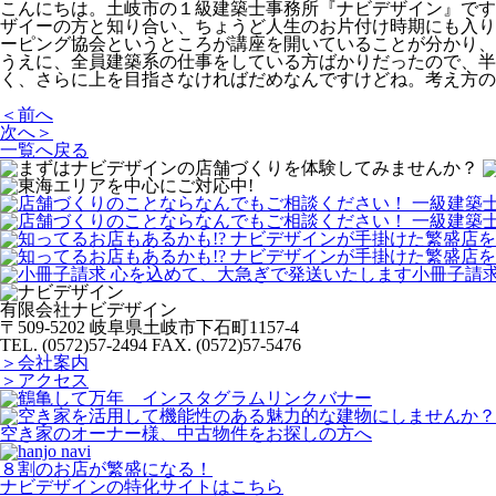
こんにちは。土岐市の１級建築士事務所『ナビデザイン』です
ザイーの方と知り合い、ちょうど人生のお片付け時期にも入り
ーピング協会というところが講座を開いていることが分かり、
うえに、全員建築系の仕事をしている方ばかりだったので、
く、さらに上を目指さなければだめなんですけどね。考え方の
＜前へ
次へ＞
一覧へ戻る
有限会社ナビデザイン
〒509-5202 岐阜県土岐市下石町1157-4
TEL. (0572)57-2494
FAX. (0572)57-5476
＞会社案内
＞アクセス
空き家のオーナー様、中古物件をお探しの方へ
８割のお店が繁盛になる！
ナビデザインの特化サイトはこちら