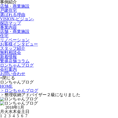
事例紹介
店舗・商業施設
戸建住宅
選ばれる理由
VISION-ビジョン-
探訪マップ
事業内容
店舗・商業施設
住宅
リノベーション
お客様インタビュー
スタッフ紹介
無料相談会
新着情報
繁盛店舗コラム
ロンちゃんブログ
会社案内
お問い合わせ
×閉じる
ロンちゃんブログ
HOME
> ロンちゃんブログ
> 整理収納アドバイザー２級になりました
2018年1月
月
火
水
木
金
土
日
1
2
3
4
5
6
7