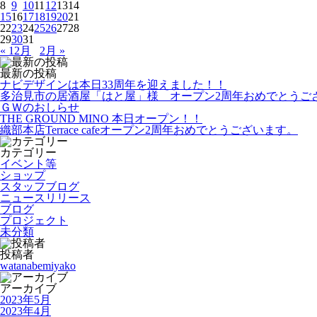
8
9
10
11
12
13
14
15
16
17
18
19
20
21
22
23
24
25
26
27
28
29
30
31
« 12月
2月 »
最新の投稿
ナビデザインは本日33周年を迎えました！！
多治見市の居酒屋「はと屋」様 オープン2周年おめでとうご
ＧＷのおしらせ
THE GROUND MINO 本日オープン！！
織部本店Terrace cafeオープン2周年おめでとうございます。
カテゴリー
イベント等
ショップ
スタッフブログ
ニュースリリース
ブログ
プロジェクト
未分類
投稿者
watanabemiyako
アーカイブ
2023年5月
2023年4月