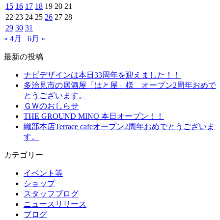
15
16
17
18
19
20
21
22
23
24
25
26
27
28
29
30
31
« 4月
6月 »
最新の投稿
ナビデザインは本日33周年を迎えました！！
多治見市の居酒屋「はと屋」様 オープン2周年おめで
とうございます。
ＧＷのおしらせ
THE GROUND MINO 本日オープン！！
織部本店Terrace cafeオープン2周年おめでとうございま
す。
カテゴリー
イベント等
ショップ
スタッフブログ
ニュースリリース
ブログ