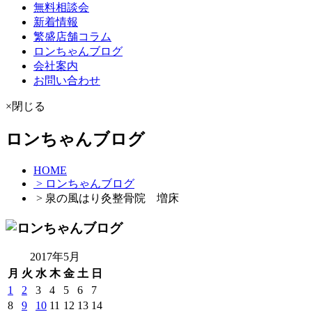
無料相談会
新着情報
繁盛店舗コラム
ロンちゃんブログ
会社案内
お問い合わせ
×閉じる
ロンちゃんブログ
HOME
> ロンちゃんブログ
> 泉の風はり灸整骨院 増床
2017年5月
月
火
水
木
金
土
日
1
2
3
4
5
6
7
8
9
10
11
12
13
14