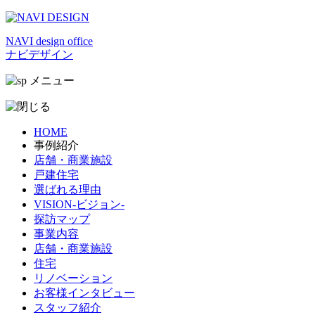
NAVI design office
ナビデザイン
HOME
事例紹介
店舗・商業施設
戸建住宅
選ばれる理由
VISION-ビジョン-
探訪マップ
事業内容
店舗・商業施設
住宅
リノベーション
お客様インタビュー
スタッフ紹介