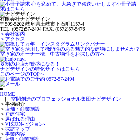
有限会社ナビデザイン
〒509-5202 岐阜県土岐市下石町1157-4
TEL. (0572)57-2494
FAX. (0572)57-5476
＞会社案内
＞アクセス
空き家のオーナー様、中古物件をお探しの方へ
８割のお店が繁盛になる！
ナビデザインの特化サイトはこちら
このページのTOPへ
■
HOME
|
空間創造のプロフェッショナル集団ナビデザイン
＞
事例紹介
＞
店舗・商業施設
＞
戸建住宅
＞
選ばれる理由
＞
VISION-ビジョン-
＞
探訪マップ
＞
事業内容
L
店舗・商業施設