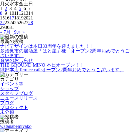
月
火
水
木
金
土
日
1
2
3
4
5
6
7
8
9
10
11
12
13
14
15
16
17
18
19
20
21
22
23
24
25
26
27
28
29
30
31
« 7月
9月 »
最新の投稿
ナビデザインは本日33周年を迎えました！！
多治見市の居酒屋「はと屋」様 オープン2周年おめでとうご
ざいます。
ＧＷのおしらせ
THE GROUND MINO 本日オープン！！
織部本店Terrace cafeオープン2周年おめでとうございます。
カテゴリー
イベント等
ショップ
スタッフブログ
ニュースリリース
ブログ
プロジェクト
未分類
投稿者
watanabemiyako