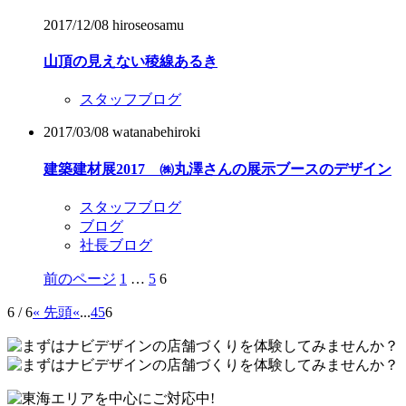
2017/12/08
hiroseosamu
山頂の見えない稜線あるき
スタッフブログ
2017/03/08
watanabehiroki
建築建材展2017 ㈱丸澤さんの展示ブースのデザイン
スタッフブログ
ブログ
社長ブログ
ペ
ペ
ペ
前のページ
1
…
5
6
投
ー
ー
ー
稿
6 / 6
« 先頭
«
...
4
5
6
ジ
ジ
ジ
の
ペ
ー