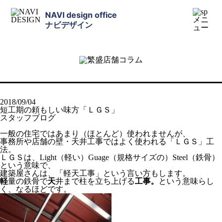
NAVI design office
ナビデザイン
2018/09/04
短工期の頼もしい味方「ＬＧＳ」
スタッフブログ
一般の住宅ではあまり（ほとんど）使われませんが、
事務所や店舗の壁・天井工事ではよく使われる「ＬＧＳ」工
法。
ＬＧＳは、Light（軽い）Guage（規格サイズの）Steel（鉄骨）
という意味で、
建築屋さんは、「軽天工事」という言い方もします。
軽
量の鉄骨で
天
井まで柱を立ち上げる
工事。
という意味らし
く、なるほどです。