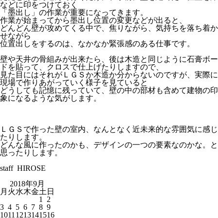
などに印をつけておく
「墨出し」の作業が重要になってきます。
作業が始まってから墨出し位置の変更などが出ると、
どんどん壁が攻めてくる中で、焦りながら、気持ちを落ち着か
せながら
位置出しをするのは、なかなか緊張感のある仕事です。
壁や天井の骨組みが出来たら、後は木造と同じように石膏ボー
ドを貼って、クロスで仕上げたりしますので、
見た目にはそれがＬＧＳか木造か分からないのですが、実際に
現場で作りあがっていく様子を見ていると
どうしても記憶に残っていて、壁の中の部材も含めて建物の印
象になるような気がします。
ＬＧＳで作った壁の室内、なんとなく近未来的な雰囲気に感じ
たりします。
どんな風に作ったのかも、デザインの一つの要素なのかな。と
思ったりします。
staff HIROSE
2018年9月
月
火
水
木
金
土
日
1
2
3
4
5
6
7
8
9
10
11
12
13
14
15
16