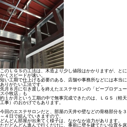
このＬＧＳの工法は、木造より少し値段はかかりますが、とに
かくスピードが速い。
短い工期で仕上げる必要のある、店舗や事務所などには本当に
ありがたい工法です。
先月８月に引き渡しを終えたエステサロンの「ビープロデュー
ス小牧店」も
約１か月という工期の中で無事完成できたのは、ＬＧＳ（軽天
工事）のおかげでもあります。
今回のエステサロンだと、部屋の天井や壁などの骨格部分を３
～４日で組んでいきますので、
どんどん部屋が出来てく様子は、なかなか迫力があります。
ただどんどん進んで行くだけに、事前に壁を建てたい位置を床