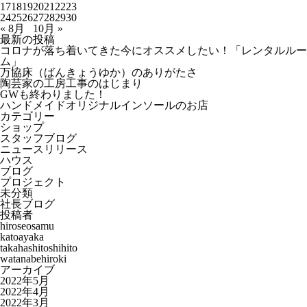
17
18
19
20
21
22
23
24
25
26
27
28
29
30
« 8月
10月 »
最新の投稿
コロナが落ち着いてきた今にオススメしたい！「レンタルルー
ム」
万協床（ばんきょうゆか）のありがたさ
陶芸家の工房工事のはじまり
GWも終わりました！
ハンドメイドオリジナルインソールのお店
カテゴリー
ショップ
スタッフブログ
ニュースリリース
ハウス
ブログ
プロジェクト
未分類
社長ブログ
投稿者
hiroseosamu
katoayaka
takahashitoshihito
watanabehiroki
アーカイブ
2022年5月
2022年4月
2022年3月