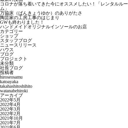
コロナが落ち着いてきた今にオススメしたい！「レンタルルー
ム」
万協床（ばんきょうゆか）のありがたさ
陶芸家の工房工事のはじまり
GWも終わりました！
ハンドメイドオリジナルインソールのお店
カテゴリー
ショップ
スタッフブログ
ニュースリリース
ハウス
ブログ
プロジェクト
未分類
社長ブログ
投稿者
hiroseosamu
katoayaka
takahashitoshihito
watanabehiroki
アーカイブ
2022年5月
2022年4月
2022年3月
2022年2月
2021年10月
2021年7月
2021年6月