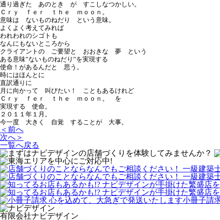
通り過ぎた あのとき が すこしなつかしい。
Ｃｒｙ ｆｅｒ ｔｈｅ ｍｏｏｎ。
意味は ないものねだり という意味。
よくよく考えてみれば
われわれのシゴトも
なんにもないところから
クライアントの ご要望と おおきな 夢 という
ある意味”ないものねだり”を実現する
使命！があるんだと 思う。
時にはほんとに
直訳通りに
月に向かって 叫びたい！ こともあるけれど
Ｃｒｙ ｆｅｒ ｔｈｅ ｍｏｏｎ。 を
実現する 使命。
２０１１年１月。
今一度 大きく 自覚 することが 大事。
＜前へ
次へ＞
一覧へ戻る
有限会社ナビデザイン