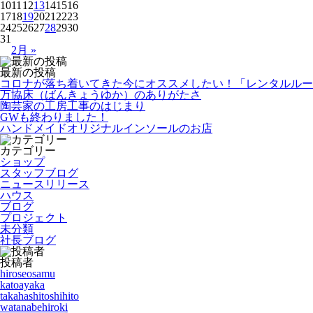
10
11
12
13
14
15
16
17
18
19
20
21
22
23
24
25
26
27
28
29
30
31
2月 »
最新の投稿
コロナが落ち着いてきた今にオススメしたい！「レンタルルー
万協床（ばんきょうゆか）のありがたさ
陶芸家の工房工事のはじまり
GWも終わりました！
ハンドメイドオリジナルインソールのお店
カテゴリー
ショップ
スタッフブログ
ニュースリリース
ハウス
ブログ
プロジェクト
未分類
社長ブログ
投稿者
hiroseosamu
katoayaka
takahashitoshihito
watanabehiroki