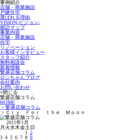
事例紹介
店舗・商業施設
戸建住宅
選ばれる理由
VISION-ビジョン-
探訪マップ
事業内容
店舗・商業施設
住宅
リノベーション
お客様インタビュー
スタッフ紹介
無料相談会
新着情報
繁盛店舗コラム
ロンちゃんブログ
会社案内
お問い合わせ
×閉じる
繁盛店舗コラム
HOME
> 繁盛店舗コラム
> Ｃｒｙ Ｆｏｒ ｔｈｅ Ｍｏｏｎ
2011年1月
月
火
水
木
金
土
日
1
2
3
4
5
6
7
8
9