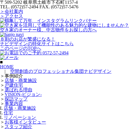
〒509-5202 岐阜県土岐市下石町1157-4
TEL. (0572)57-2494
FAX. (0572)57-5476
＞会社案内
＞アクセス
空き家のオーナー様、中古物件をお探しの方へ
８割のお店が繁盛になる！
ナビデザインの特化サイトはこちら
このページのTOPへ
■
HOME
|
空間創造のプロフェッショナル集団ナビデザイン
＞
事例紹介
＞
店舗・商業施設
＞
戸建住宅
＞
選ばれる理由
＞
VISION-ビジョン-
＞
探訪マップ
＞
事業内容
L
店舗・商業施設
L
住宅
L
リノベーション
＞
お客様インタビュー
＞
スタッフ紹介